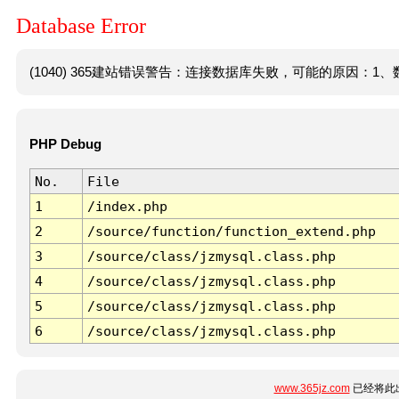
Database Error
(1040) 365建站错误警告：连接数据库失败，可能的原因：1、数
PHP Debug
No.
File
1
/index.php
2
/source/function/function_extend.php
3
/source/class/jzmysql.class.php
4
/source/class/jzmysql.class.php
5
/source/class/jzmysql.class.php
6
/source/class/jzmysql.class.php
www.365jz.com
已经将此