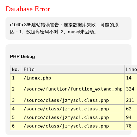
Database Error
(1040) 365建站错误警告：连接数据库失败，可能的原
因：1、数据库密码不对; 2、mysql未启动。
PHP Debug
No.
File
Line
1
/index.php
14
2
/source/function/function_extend.php
324
3
/source/class/jzmysql.class.php
211
4
/source/class/jzmysql.class.php
62
5
/source/class/jzmysql.class.php
94
6
/source/class/jzmysql.class.php
76