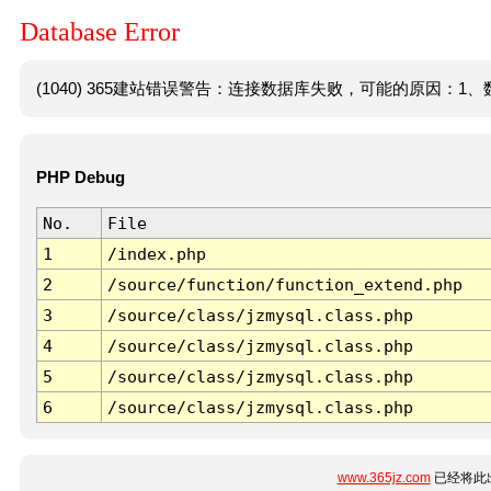
Database Error
(1040) 365建站错误警告：连接数据库失败，可能的原因：1、数
PHP Debug
No.
File
1
/index.php
2
/source/function/function_extend.php
3
/source/class/jzmysql.class.php
4
/source/class/jzmysql.class.php
5
/source/class/jzmysql.class.php
6
/source/class/jzmysql.class.php
www.365jz.com
已经将此