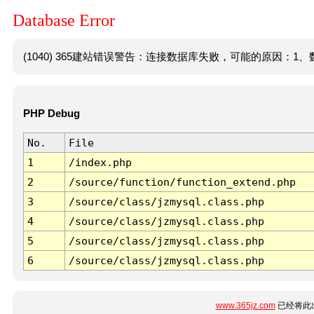
Database Error
(1040) 365建站错误警告：连接数据库失败，可能的原因：1、数
PHP Debug
No.
File
1
/index.php
2
/source/function/function_extend.php
3
/source/class/jzmysql.class.php
4
/source/class/jzmysql.class.php
5
/source/class/jzmysql.class.php
6
/source/class/jzmysql.class.php
www.365jz.com
已经将此