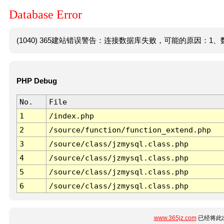
Database Error
(1040) 365建站错误警告：连接数据库失败，可能的原因：1、数
PHP Debug
No.
File
1
/index.php
2
/source/function/function_extend.php
3
/source/class/jzmysql.class.php
4
/source/class/jzmysql.class.php
5
/source/class/jzmysql.class.php
6
/source/class/jzmysql.class.php
www.365jz.com
已经将此