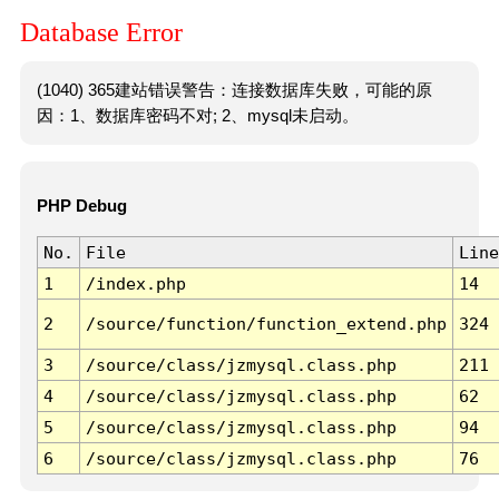
Database Error
(1040) 365建站错误警告：连接数据库失败，可能的原
因：1、数据库密码不对; 2、mysql未启动。
PHP Debug
No.
File
Line
1
/index.php
14
2
/source/function/function_extend.php
324
3
/source/class/jzmysql.class.php
211
4
/source/class/jzmysql.class.php
62
5
/source/class/jzmysql.class.php
94
6
/source/class/jzmysql.class.php
76