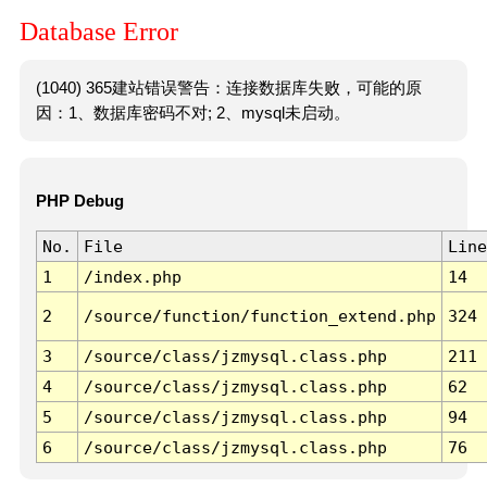
Database Error
(1040) 365建站错误警告：连接数据库失败，可能的原
因：1、数据库密码不对; 2、mysql未启动。
PHP Debug
No.
File
Line
1
/index.php
14
2
/source/function/function_extend.php
324
3
/source/class/jzmysql.class.php
211
4
/source/class/jzmysql.class.php
62
5
/source/class/jzmysql.class.php
94
6
/source/class/jzmysql.class.php
76