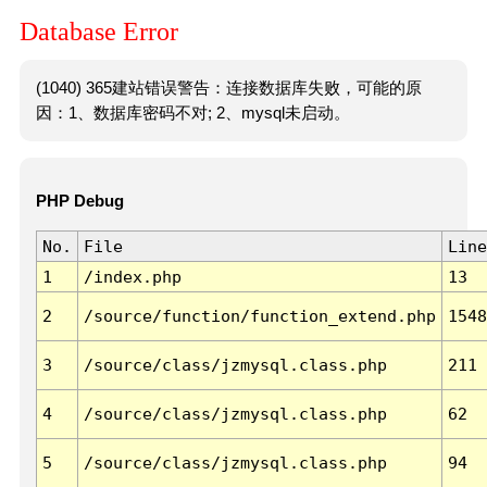
Database Error
(1040) 365建站错误警告：连接数据库失败，可能的原
因：1、数据库密码不对; 2、mysql未启动。
PHP Debug
No.
File
Line
1
/index.php
13
2
/source/function/function_extend.php
1548
3
/source/class/jzmysql.class.php
211
4
/source/class/jzmysql.class.php
62
5
/source/class/jzmysql.class.php
94