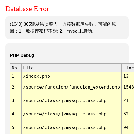
Database Error
(1040) 365建站错误警告：连接数据库失败，可能的原
因：1、数据库密码不对; 2、mysql未启动。
PHP Debug
No.
File
Line
1
/index.php
13
2
/source/function/function_extend.php
1548
3
/source/class/jzmysql.class.php
211
4
/source/class/jzmysql.class.php
62
5
/source/class/jzmysql.class.php
94