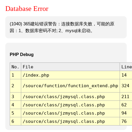
Database Error
(1040) 365建站错误警告：连接数据库失败，可能的原
因：1、数据库密码不对; 2、mysql未启动。
PHP Debug
No.
File
Line
1
/index.php
14
2
/source/function/function_extend.php
324
3
/source/class/jzmysql.class.php
211
4
/source/class/jzmysql.class.php
62
5
/source/class/jzmysql.class.php
94
6
/source/class/jzmysql.class.php
76