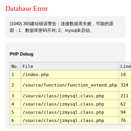
Database Error
(1040) 365建站错误警告：连接数据库失败，可能的原
因：1、数据库密码不对; 2、mysql未启动。
PHP Debug
No.
File
Line
1
/index.php
14
2
/source/function/function_extend.php
324
3
/source/class/jzmysql.class.php
211
4
/source/class/jzmysql.class.php
62
5
/source/class/jzmysql.class.php
94
6
/source/class/jzmysql.class.php
76