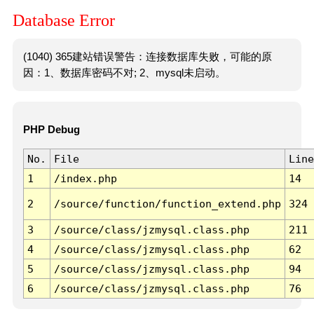
Database Error
(1040) 365建站错误警告：连接数据库失败，可能的原
因：1、数据库密码不对; 2、mysql未启动。
PHP Debug
No.
File
Line
1
/index.php
14
2
/source/function/function_extend.php
324
3
/source/class/jzmysql.class.php
211
4
/source/class/jzmysql.class.php
62
5
/source/class/jzmysql.class.php
94
6
/source/class/jzmysql.class.php
76