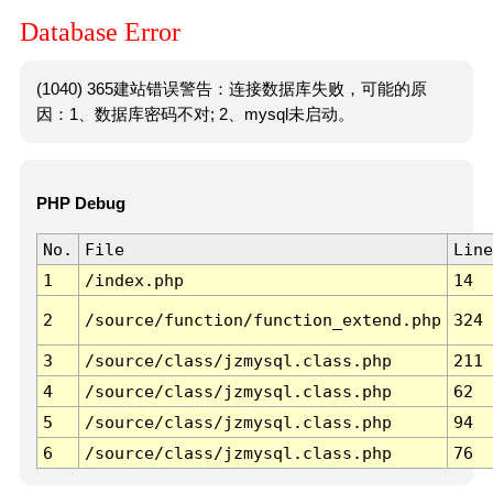
Database Error
(1040) 365建站错误警告：连接数据库失败，可能的原
因：1、数据库密码不对; 2、mysql未启动。
PHP Debug
No.
File
Line
1
/index.php
14
2
/source/function/function_extend.php
324
3
/source/class/jzmysql.class.php
211
4
/source/class/jzmysql.class.php
62
5
/source/class/jzmysql.class.php
94
6
/source/class/jzmysql.class.php
76