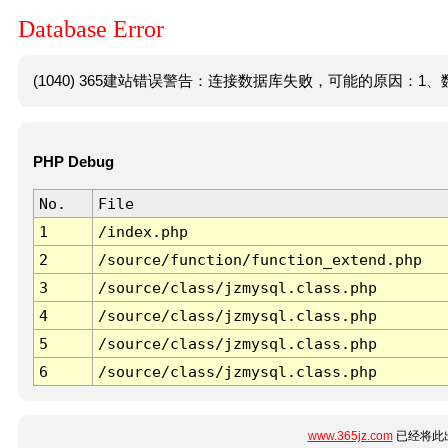
Database Error
(1040) 365建站错误警告：连接数据库失败，可能的原因：1、数
PHP Debug
No.
File
1
/index.php
2
/source/function/function_extend.php
3
/source/class/jzmysql.class.php
4
/source/class/jzmysql.class.php
5
/source/class/jzmysql.class.php
6
/source/class/jzmysql.class.php
www.365jz.com
已经将此