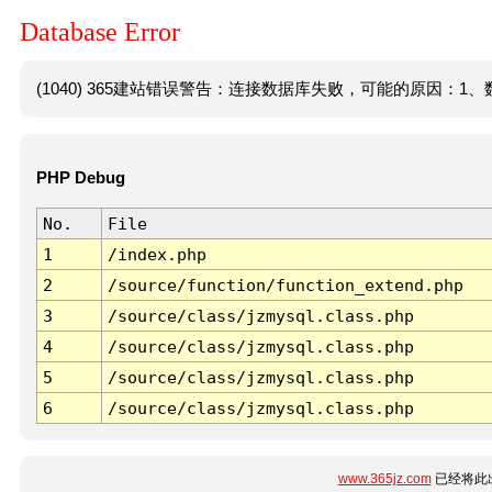
Database Error
(1040) 365建站错误警告：连接数据库失败，可能的原因：1、数
PHP Debug
No.
File
1
/index.php
2
/source/function/function_extend.php
3
/source/class/jzmysql.class.php
4
/source/class/jzmysql.class.php
5
/source/class/jzmysql.class.php
6
/source/class/jzmysql.class.php
www.365jz.com
已经将此