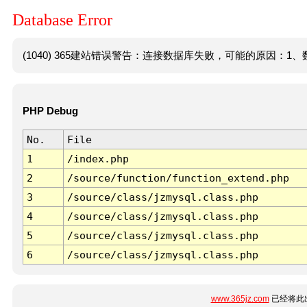
Database Error
(1040) 365建站错误警告：连接数据库失败，可能的原因：1、数
PHP Debug
No.
File
1
/index.php
2
/source/function/function_extend.php
3
/source/class/jzmysql.class.php
4
/source/class/jzmysql.class.php
5
/source/class/jzmysql.class.php
6
/source/class/jzmysql.class.php
www.365jz.com
已经将此