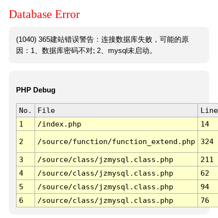
Database Error
(1040) 365建站错误警告：连接数据库失败，可能的原
因：1、数据库密码不对; 2、mysql未启动。
PHP Debug
No.
File
Line
1
/index.php
14
2
/source/function/function_extend.php
324
3
/source/class/jzmysql.class.php
211
4
/source/class/jzmysql.class.php
62
5
/source/class/jzmysql.class.php
94
6
/source/class/jzmysql.class.php
76