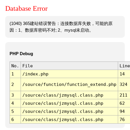
Database Error
(1040) 365建站错误警告：连接数据库失败，可能的原
因：1、数据库密码不对; 2、mysql未启动。
PHP Debug
No.
File
Line
1
/index.php
14
2
/source/function/function_extend.php
324
3
/source/class/jzmysql.class.php
211
4
/source/class/jzmysql.class.php
62
5
/source/class/jzmysql.class.php
94
6
/source/class/jzmysql.class.php
76