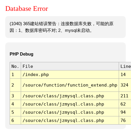
Database Error
(1040) 365建站错误警告：连接数据库失败，可能的原
因：1、数据库密码不对; 2、mysql未启动。
PHP Debug
No.
File
Line
1
/index.php
14
2
/source/function/function_extend.php
324
3
/source/class/jzmysql.class.php
211
4
/source/class/jzmysql.class.php
62
5
/source/class/jzmysql.class.php
94
6
/source/class/jzmysql.class.php
76