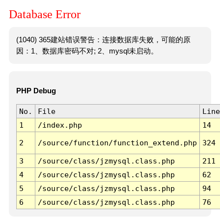
Database Error
(1040) 365建站错误警告：连接数据库失败，可能的原
因：1、数据库密码不对; 2、mysql未启动。
PHP Debug
No.
File
Line
1
/index.php
14
2
/source/function/function_extend.php
324
3
/source/class/jzmysql.class.php
211
4
/source/class/jzmysql.class.php
62
5
/source/class/jzmysql.class.php
94
6
/source/class/jzmysql.class.php
76