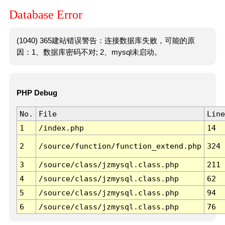
Database Error
(1040) 365建站错误警告：连接数据库失败，可能的原
因：1、数据库密码不对; 2、mysql未启动。
PHP Debug
No.
File
Line
1
/index.php
14
2
/source/function/function_extend.php
324
3
/source/class/jzmysql.class.php
211
4
/source/class/jzmysql.class.php
62
5
/source/class/jzmysql.class.php
94
6
/source/class/jzmysql.class.php
76