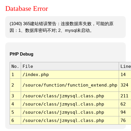
Database Error
(1040) 365建站错误警告：连接数据库失败，可能的原
因：1、数据库密码不对; 2、mysql未启动。
PHP Debug
No.
File
Line
1
/index.php
14
2
/source/function/function_extend.php
324
3
/source/class/jzmysql.class.php
211
4
/source/class/jzmysql.class.php
62
5
/source/class/jzmysql.class.php
94
6
/source/class/jzmysql.class.php
76