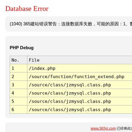
Database Error
(1040) 365建站错误警告：连接数据库失败，可能的原因：1、数
PHP Debug
No.
File
1
/index.php
2
/source/function/function_extend.php
3
/source/class/jzmysql.class.php
4
/source/class/jzmysql.class.php
5
/source/class/jzmysql.class.php
6
/source/class/jzmysql.class.php
www.365jz.com
已经将此