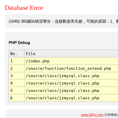
Database Error
(1040) 365建站错误警告：连接数据库失败，可能的原因：1、数
PHP Debug
No.
File
1
/index.php
2
/source/function/function_extend.php
3
/source/class/jzmysql.class.php
4
/source/class/jzmysql.class.php
5
/source/class/jzmysql.class.php
6
/source/class/jzmysql.class.php
www.365jz.com
已经将此