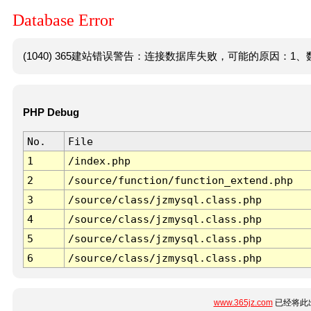
Database Error
(1040) 365建站错误警告：连接数据库失败，可能的原因：1、数
PHP Debug
No.
File
1
/index.php
2
/source/function/function_extend.php
3
/source/class/jzmysql.class.php
4
/source/class/jzmysql.class.php
5
/source/class/jzmysql.class.php
6
/source/class/jzmysql.class.php
www.365jz.com
已经将此