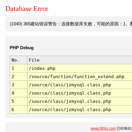
Database Error
(1040) 365建站错误警告：连接数据库失败，可能的原因：1、数
PHP Debug
No.
File
1
/index.php
2
/source/function/function_extend.php
3
/source/class/jzmysql.class.php
4
/source/class/jzmysql.class.php
5
/source/class/jzmysql.class.php
6
/source/class/jzmysql.class.php
www.365jz.com
已经将此