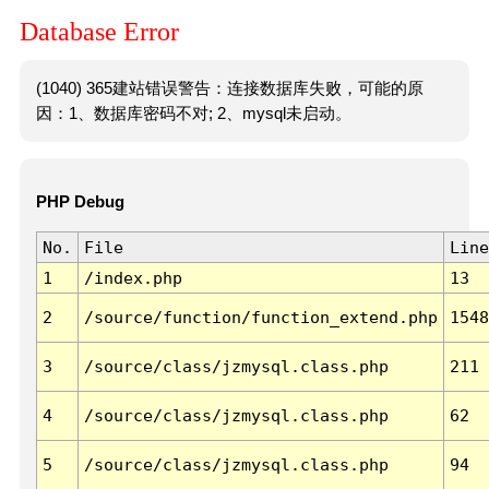
Database Error
(1040) 365建站错误警告：连接数据库失败，可能的原
因：1、数据库密码不对; 2、mysql未启动。
PHP Debug
No.
File
Line
1
/index.php
13
2
/source/function/function_extend.php
1548
3
/source/class/jzmysql.class.php
211
4
/source/class/jzmysql.class.php
62
5
/source/class/jzmysql.class.php
94