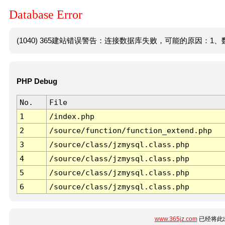
Database Error
(1040) 365建站错误警告：连接数据库失败，可能的原因：1、数
PHP Debug
No.
File
1
/index.php
2
/source/function/function_extend.php
3
/source/class/jzmysql.class.php
4
/source/class/jzmysql.class.php
5
/source/class/jzmysql.class.php
6
/source/class/jzmysql.class.php
www.365jz.com
已经将此