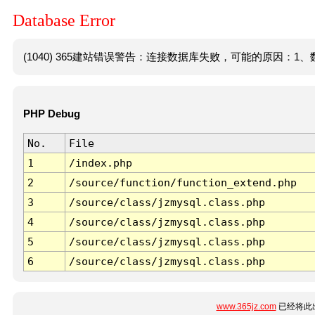
Database Error
(1040) 365建站错误警告：连接数据库失败，可能的原因：1、数
PHP Debug
No.
File
1
/index.php
2
/source/function/function_extend.php
3
/source/class/jzmysql.class.php
4
/source/class/jzmysql.class.php
5
/source/class/jzmysql.class.php
6
/source/class/jzmysql.class.php
www.365jz.com
已经将此