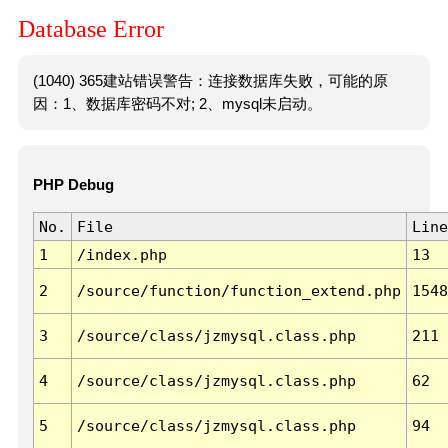
Database Error
(1040) 365建站错误警告：连接数据库失败，可能的原
因：1、数据库密码不对; 2、mysql未启动。
PHP Debug
No.
File
Line
1
/index.php
13
2
/source/function/function_extend.php
1548
3
/source/class/jzmysql.class.php
211
4
/source/class/jzmysql.class.php
62
5
/source/class/jzmysql.class.php
94