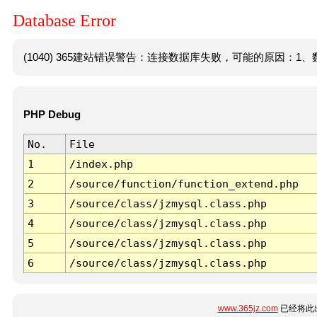
Database Error
(1040) 365建站错误警告：连接数据库失败，可能的原因：1、数
PHP Debug
No.
File
1
/index.php
2
/source/function/function_extend.php
3
/source/class/jzmysql.class.php
4
/source/class/jzmysql.class.php
5
/source/class/jzmysql.class.php
6
/source/class/jzmysql.class.php
www.365jz.com
已经将此