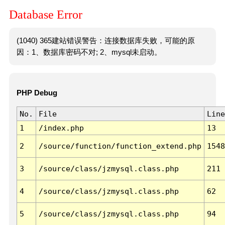
Database Error
(1040) 365建站错误警告：连接数据库失败，可能的原
因：1、数据库密码不对; 2、mysql未启动。
PHP Debug
No.
File
Line
1
/index.php
13
2
/source/function/function_extend.php
1548
3
/source/class/jzmysql.class.php
211
4
/source/class/jzmysql.class.php
62
5
/source/class/jzmysql.class.php
94