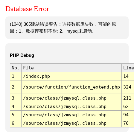
Database Error
(1040) 365建站错误警告：连接数据库失败，可能的原
因：1、数据库密码不对; 2、mysql未启动。
PHP Debug
No.
File
Line
1
/index.php
14
2
/source/function/function_extend.php
324
3
/source/class/jzmysql.class.php
211
4
/source/class/jzmysql.class.php
62
5
/source/class/jzmysql.class.php
94
6
/source/class/jzmysql.class.php
76