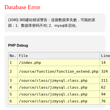
Database Error
(1040) 365建站错误警告：连接数据库失败，可能的原
因：1、数据库密码不对; 2、mysql未启动。
PHP Debug
No.
File
Line
1
/index.php
14
2
/source/function/function_extend.php
324
3
/source/class/jzmysql.class.php
211
4
/source/class/jzmysql.class.php
62
5
/source/class/jzmysql.class.php
94
6
/source/class/jzmysql.class.php
76