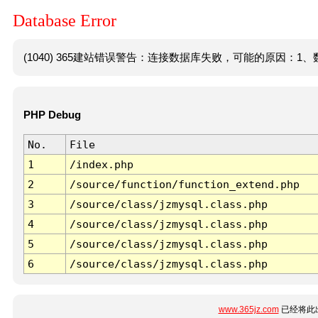
Database Error
(1040) 365建站错误警告：连接数据库失败，可能的原因：1、数
PHP Debug
No.
File
1
/index.php
2
/source/function/function_extend.php
3
/source/class/jzmysql.class.php
4
/source/class/jzmysql.class.php
5
/source/class/jzmysql.class.php
6
/source/class/jzmysql.class.php
www.365jz.com
已经将此