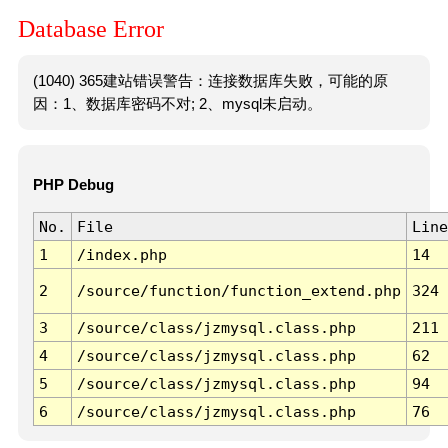
Database Error
(1040) 365建站错误警告：连接数据库失败，可能的原
因：1、数据库密码不对; 2、mysql未启动。
PHP Debug
No.
File
Line
1
/index.php
14
2
/source/function/function_extend.php
324
3
/source/class/jzmysql.class.php
211
4
/source/class/jzmysql.class.php
62
5
/source/class/jzmysql.class.php
94
6
/source/class/jzmysql.class.php
76