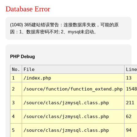
Database Error
(1040) 365建站错误警告：连接数据库失败，可能的原
因：1、数据库密码不对; 2、mysql未启动。
PHP Debug
No.
File
Line
1
/index.php
13
2
/source/function/function_extend.php
1548
3
/source/class/jzmysql.class.php
211
4
/source/class/jzmysql.class.php
62
5
/source/class/jzmysql.class.php
94