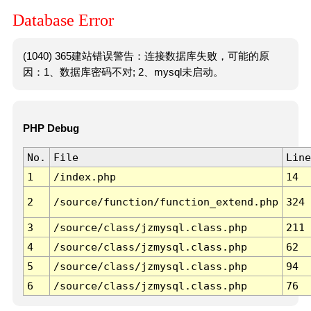
Database Error
(1040) 365建站错误警告：连接数据库失败，可能的原
因：1、数据库密码不对; 2、mysql未启动。
PHP Debug
No.
File
Line
1
/index.php
14
2
/source/function/function_extend.php
324
3
/source/class/jzmysql.class.php
211
4
/source/class/jzmysql.class.php
62
5
/source/class/jzmysql.class.php
94
6
/source/class/jzmysql.class.php
76