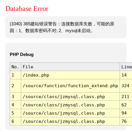
Database Error
(1040) 365建站错误警告：连接数据库失败，可能的原
因：1、数据库密码不对; 2、mysql未启动。
PHP Debug
No.
File
Line
1
/index.php
14
2
/source/function/function_extend.php
324
3
/source/class/jzmysql.class.php
211
4
/source/class/jzmysql.class.php
62
5
/source/class/jzmysql.class.php
94
6
/source/class/jzmysql.class.php
76