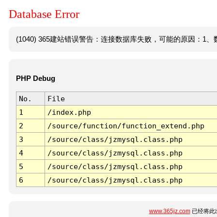
Database Error
(1040) 365建站错误警告：连接数据库失败，可能的原因：1、数
PHP Debug
No.
File
1
/index.php
2
/source/function/function_extend.php
3
/source/class/jzmysql.class.php
4
/source/class/jzmysql.class.php
5
/source/class/jzmysql.class.php
6
/source/class/jzmysql.class.php
www.365jz.com
已经将此