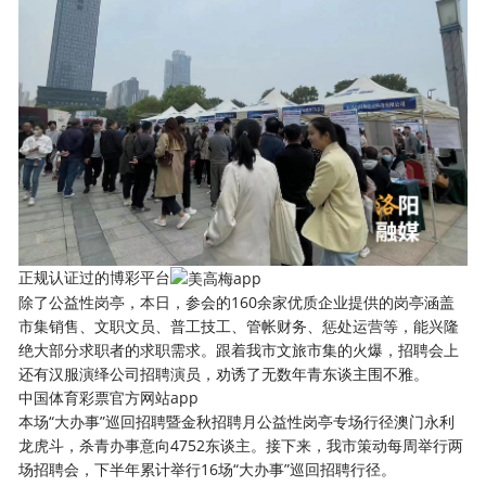
正规认证过的博彩平台
除了公益性岗亭，本日，参会的160余家优质企业提供的岗亭涵盖
市集销售、文职文员、普工技工、管帐财务、惩处运营等，能兴隆
绝大部分求职者的求职需求。跟着我市文旅市集的火爆，招聘会上
还有汉服演绎公司招聘演员，劝诱了无数年青东谈主围不雅。
中国体育彩票官方网站app
本场“大办事”巡回招聘暨金秋招聘月公益性岗亭专场行径澳门永利
龙虎斗，杀青办事意向4752东谈主。接下来，我市策动每周举行两
场招聘会，下半年累计举行16场“大办事”巡回招聘行径。