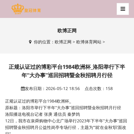
欧博正网
你的位置：
欧博正网
>
欧博体育网站
>
正规认证过的博彩平台1984欧洲杯_洛阳举行下半
年“大办事”巡回招聘暨金秋招聘月行径
发布日期：2026-05-12 18:56 点击次数：158
正规认证过的博彩平台1984欧洲杯_
原标题：洛阳市举行下半年“大办事”巡回招聘暨金秋招聘月行径
洛阳播送电视台记者 张庚 通信员 秦梦鸽
12日，我市在泉舜购物中心北广场举行2023年下半年“大办事”巡回
招聘暨金秋招聘月公益性岗亭专场行径，主题为“‘就’在金秋‘职’面改
日”。