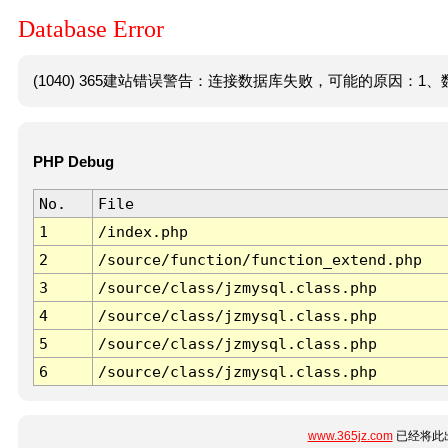
Database Error
(1040) 365建站错误警告：连接数据库失败，可能的原因：1、数
PHP Debug
No.
File
1
/index.php
2
/source/function/function_extend.php
3
/source/class/jzmysql.class.php
4
/source/class/jzmysql.class.php
5
/source/class/jzmysql.class.php
6
/source/class/jzmysql.class.php
www.365jz.com
已经将此