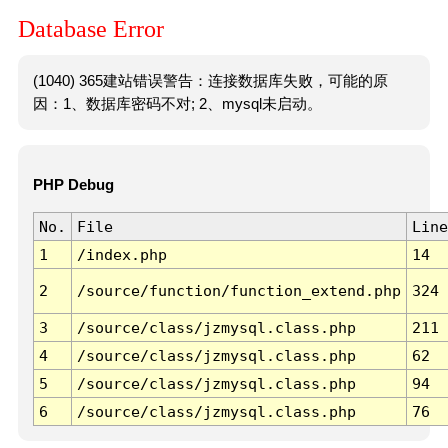
Database Error
(1040) 365建站错误警告：连接数据库失败，可能的原
因：1、数据库密码不对; 2、mysql未启动。
PHP Debug
No.
File
Line
1
/index.php
14
2
/source/function/function_extend.php
324
3
/source/class/jzmysql.class.php
211
4
/source/class/jzmysql.class.php
62
5
/source/class/jzmysql.class.php
94
6
/source/class/jzmysql.class.php
76