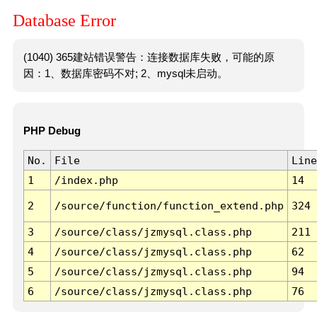
Database Error
(1040) 365建站错误警告：连接数据库失败，可能的原
因：1、数据库密码不对; 2、mysql未启动。
PHP Debug
No.
File
Line
1
/index.php
14
2
/source/function/function_extend.php
324
3
/source/class/jzmysql.class.php
211
4
/source/class/jzmysql.class.php
62
5
/source/class/jzmysql.class.php
94
6
/source/class/jzmysql.class.php
76