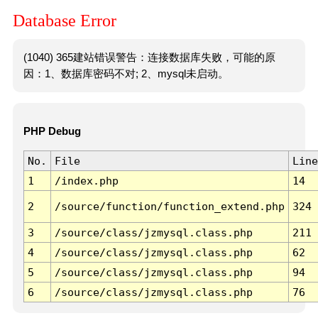
Database Error
(1040) 365建站错误警告：连接数据库失败，可能的原
因：1、数据库密码不对; 2、mysql未启动。
PHP Debug
No.
File
Line
1
/index.php
14
2
/source/function/function_extend.php
324
3
/source/class/jzmysql.class.php
211
4
/source/class/jzmysql.class.php
62
5
/source/class/jzmysql.class.php
94
6
/source/class/jzmysql.class.php
76