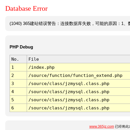
Database Error
(1040) 365建站错误警告：连接数据库失败，可能的原因：1、数
PHP Debug
No.
File
1
/index.php
2
/source/function/function_extend.php
3
/source/class/jzmysql.class.php
4
/source/class/jzmysql.class.php
5
/source/class/jzmysql.class.php
6
/source/class/jzmysql.class.php
www.365jz.com
已经将此