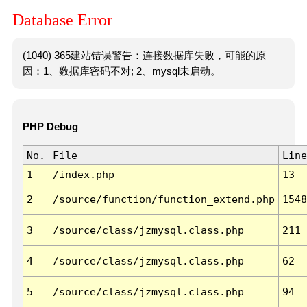
Database Error
(1040) 365建站错误警告：连接数据库失败，可能的原
因：1、数据库密码不对; 2、mysql未启动。
PHP Debug
No.
File
Line
1
/index.php
13
2
/source/function/function_extend.php
1548
3
/source/class/jzmysql.class.php
211
4
/source/class/jzmysql.class.php
62
5
/source/class/jzmysql.class.php
94