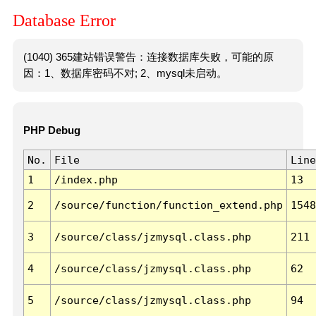
Database Error
(1040) 365建站错误警告：连接数据库失败，可能的原
因：1、数据库密码不对; 2、mysql未启动。
PHP Debug
No.
File
Line
1
/index.php
13
2
/source/function/function_extend.php
1548
3
/source/class/jzmysql.class.php
211
4
/source/class/jzmysql.class.php
62
5
/source/class/jzmysql.class.php
94