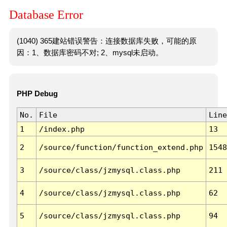
Database Error
(1040) 365建站错误警告：连接数据库失败，可能的原
因：1、数据库密码不对; 2、mysql未启动。
PHP Debug
No.
File
Line
1
/index.php
13
2
/source/function/function_extend.php
1548
3
/source/class/jzmysql.class.php
211
4
/source/class/jzmysql.class.php
62
5
/source/class/jzmysql.class.php
94