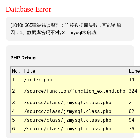
Database Error
(1040) 365建站错误警告：连接数据库失败，可能的原
因：1、数据库密码不对; 2、mysql未启动。
PHP Debug
No.
File
Line
1
/index.php
14
2
/source/function/function_extend.php
324
3
/source/class/jzmysql.class.php
211
4
/source/class/jzmysql.class.php
62
5
/source/class/jzmysql.class.php
94
6
/source/class/jzmysql.class.php
76